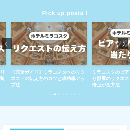
Pick up posts !
タへのリク
ミラコスタのピアッツァビュー当た
ミラコス
成功率アッ
り部屋のリクエスト術｜成功率が3
メイク｜
倍上がる方法
解説